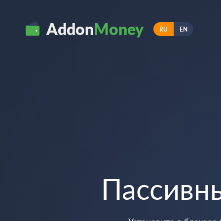
Addon
Money
RU
EN
Пассивн