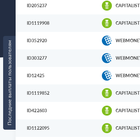
ID205237
CAPITALIST
ID1119908
CAPITALIST
ID352920
WEBMONE
Последние выплаты пользователям
ID303277
WEBMONE
ID12425
WEBMONE
ID1119852
CAPITALIST
ID422603
CAPITALIST
ID1122095
CAPITALIST