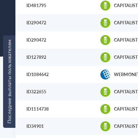
ID481795
CAPITALIST
ID290472
CAPITALIST
ID290472
CAPITALIST
Последние выплаты пользователям
ID127892
CAPITALIST
ID1084642
WEBMONE
ID322655
CAPITALIST
ID1114738
CAPITALIST
ID34901
CAPITALIST