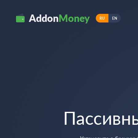
Addon
Money
RU
EN
Пассивн