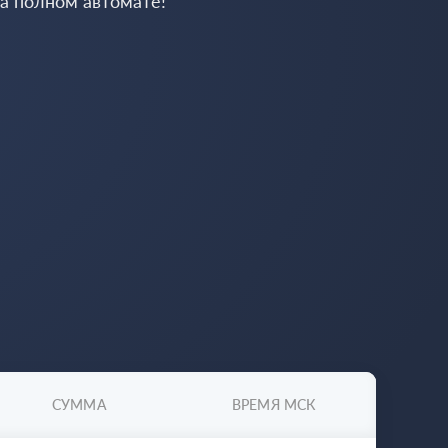
на полном автомате!
СУММА
ВРЕМЯ МСК