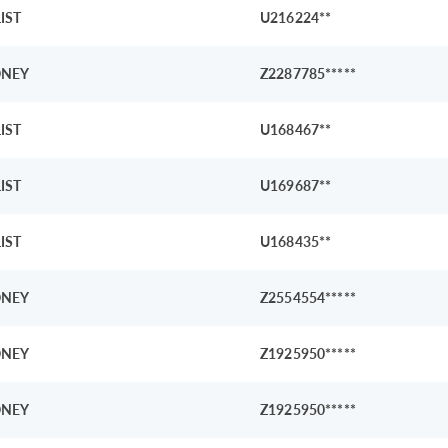
IST
U216224**
NEY
Z2287785*****
IST
U168467**
IST
U169687**
IST
U168435**
NEY
Z2554554*****
NEY
Z1925950*****
NEY
Z1925950*****