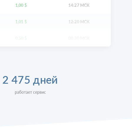
1,00
$
14:27 МСК
1,01
$
12:20 МСК
0,50
$
08:30 МСК
2 475 дней
работает сервис