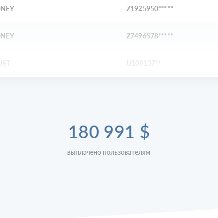
NEY
Z1925950*****
NEY
Z7496578*****
IST
U108137**
180 991
$
выплачено пользователям