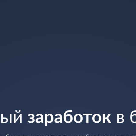
ный
заработок
в 