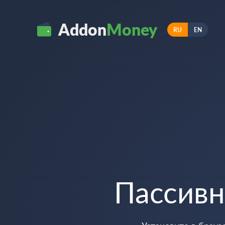
Addon
Money
RU
EN
Пассив