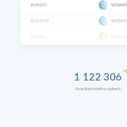
ID94273
WEBMO
ID159733
WEBMO
ID66005
CAPITAL
+0
1 122 306
пользователей в сервисе