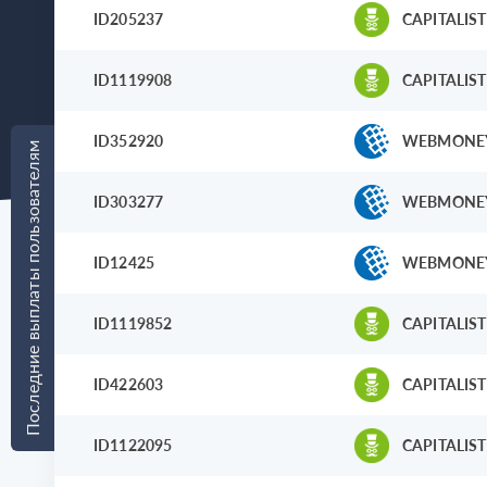
ID205237
CAPITALIST
ID1119908
CAPITALIST
ID352920
WEBMONE
Последние выплаты пользователям
ID303277
WEBMONE
ID12425
WEBMONE
ID1119852
CAPITALIST
ID422603
CAPITALIST
ID1122095
CAPITALIST