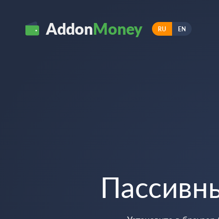
Addon
Money
RU
EN
Пассивн