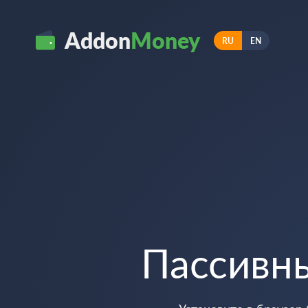
Addon
Money
RU
EN
Пассивн