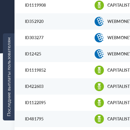
ID1119908
CAPITALIST
ID352920
WEBMONE
ID303277
WEBMONE
Последние выплаты пользователям
ID12425
WEBMONE
ID1119852
CAPITALIST
ID422603
CAPITALIST
ID1122095
CAPITALIST
ID481795
CAPITALIST