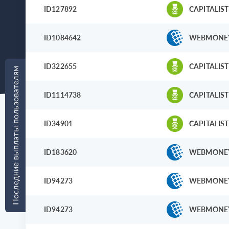
ID127892
CAPITALIST
ID1084642
WEBMONE
ID322655
CAPITALIST
Последние выплаты пользователям
ID1114738
CAPITALIST
ID34901
CAPITALIST
ID183620
WEBMONE
ID94273
WEBMONE
ID94273
WEBMONE