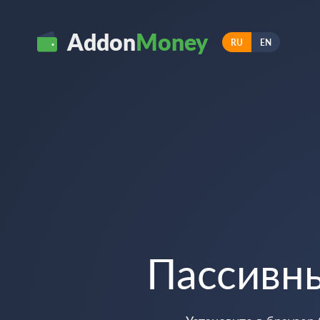
Addon
Money
RU
EN
Пассивн