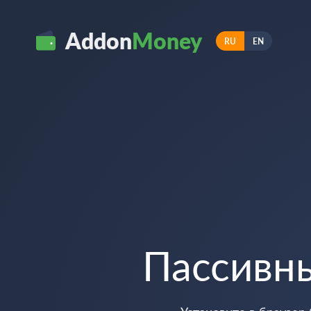
Addon
Money
RU
EN
Пассивн