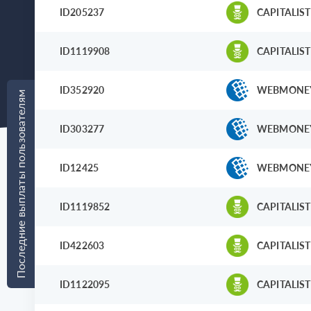
ID205237
CAPITALIST
ID1119908
CAPITALIST
ID352920
WEBMONE
Последние выплаты пользователям
ID303277
WEBMONE
ID12425
WEBMONE
ID1119852
CAPITALIST
ID422603
CAPITALIST
ID1122095
CAPITALIST