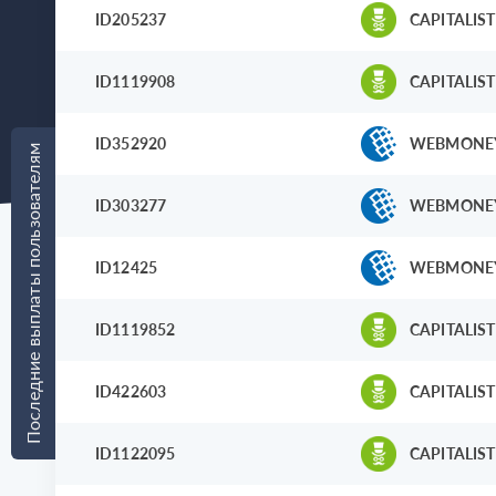
ID205237
CAPITALIST
ID1119908
CAPITALIST
ID352920
WEBMONE
Последние выплаты пользователям
ID303277
WEBMONE
ID12425
WEBMONE
ID1119852
CAPITALIST
ID422603
CAPITALIST
ID1122095
CAPITALIST