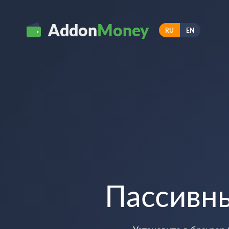
Addon
Money
RU
EN
Пассивн