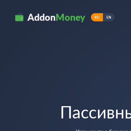
Addon
Money
RU
EN
Пассивн