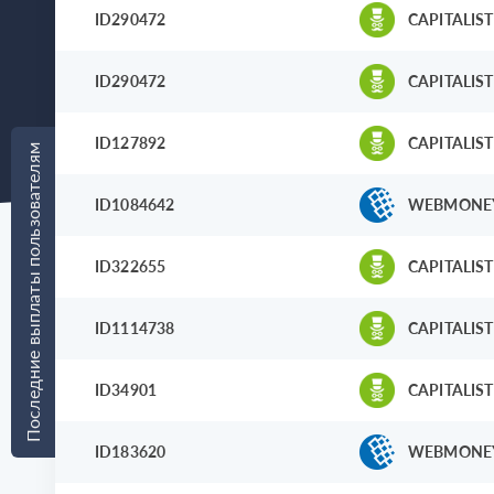
ID290472
CAPITALIST
ID290472
CAPITALIST
ID127892
CAPITALIST
Последние выплаты пользователям
ID1084642
WEBMONE
ID322655
CAPITALIST
ID1114738
CAPITALIST
ID34901
CAPITALIST
ID183620
WEBMONE