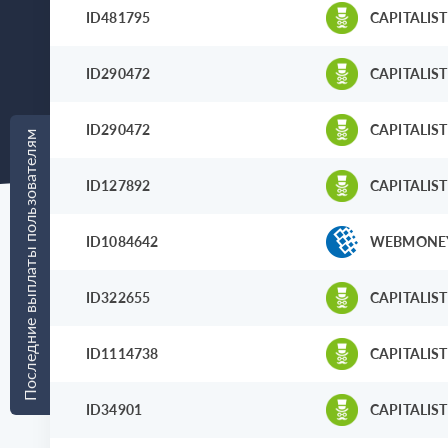
ID481795
CAPITALIST
ID290472
CAPITALIST
ID290472
CAPITALIST
Последние выплаты пользователям
ID127892
CAPITALIST
ID1084642
WEBMONE
ID322655
CAPITALIST
ID1114738
CAPITALIST
ID34901
CAPITALIST