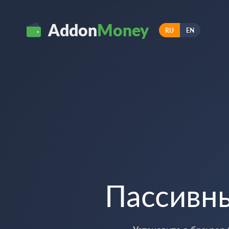
Addon
Money
RU
EN
Пассивн