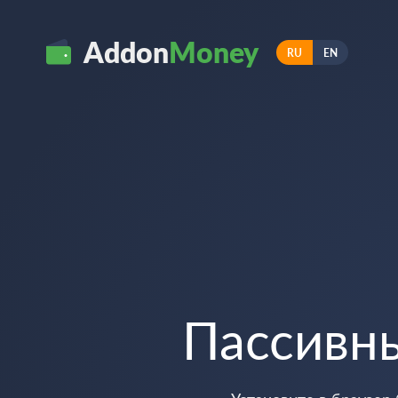
Addon
Money
RU
EN
Пассивн