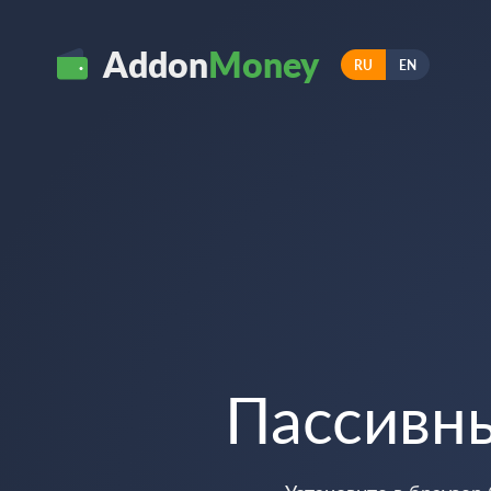
Addon
Money
RU
EN
Пассивн