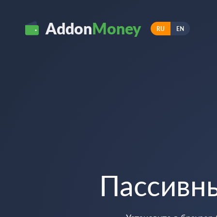
Addon
Money
RU
EN
Пассивн