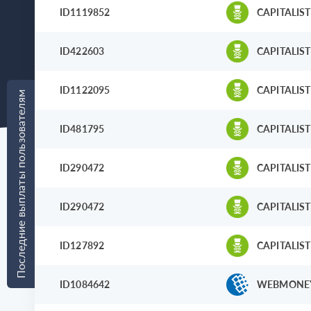
ID1119852
CAPITALIST
ID422603
CAPITALIST
ID1122095
CAPITALIST
Последние выплаты пользователям
ID481795
CAPITALIST
ID290472
CAPITALIST
ID290472
CAPITALIST
ID127892
CAPITALIST
ID1084642
WEBMONE