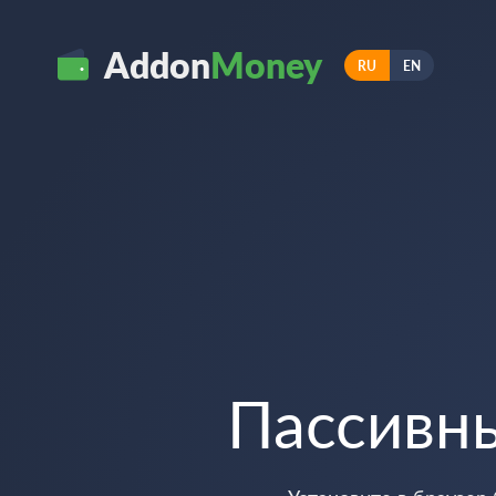
Addon
Money
RU
EN
Пассивн