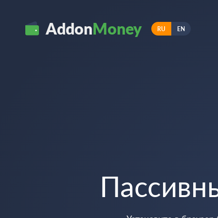
Addon
Money
RU
EN
Пассивн