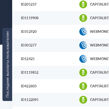
ID205237
CAPITALIST
ID1119908
CAPITALIST
ID352920
WEBMONE
Последние выплаты пользователям
ID303277
WEBMONE
ID12425
WEBMONE
ID1119852
CAPITALIST
ID422603
CAPITALIST
ID1122095
CAPITALIST