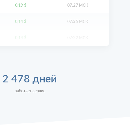
0,19
$
07:27 МСК
0,14
$
07:25 МСК
0,14
$
07:22 МСК
2 478 дней
работает сервис