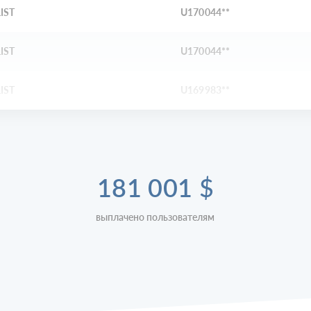
IST
U170044**
IST
U170044**
IST
U169983**
181 001
$
выплачено пользователям