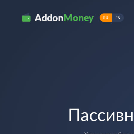
Addon
Money
RU
EN
Пассив