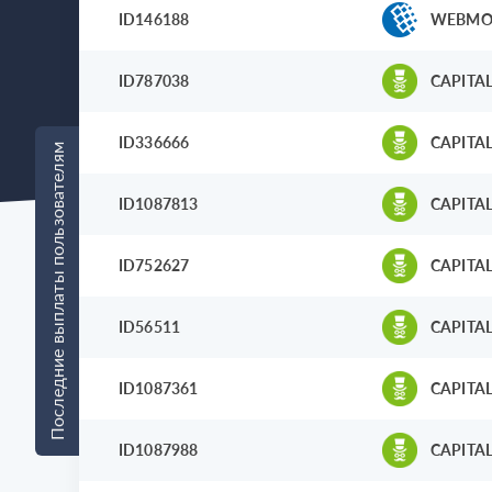
ID146188
WEBMO
ID787038
CAPITAL
ID336666
CAPITAL
Последние выплаты пользователям
ID1087813
CAPITAL
ID752627
CAPITAL
ID56511
CAPITAL
ID1087361
CAPITAL
ID1087988
CAPITAL