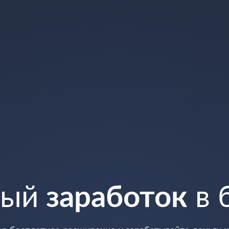
ный
заработок
в 