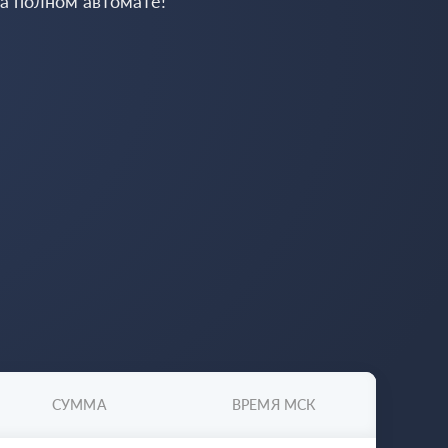
на полном автомате!
СУММА
ВРЕМЯ МСК