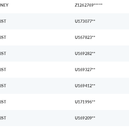
NEY
Z1262769*****
IST
U173077**
IST
U167823**
IST
U169282**
IST
U169327**
IST
U169412**
IST
U171996**
IST
U169209**