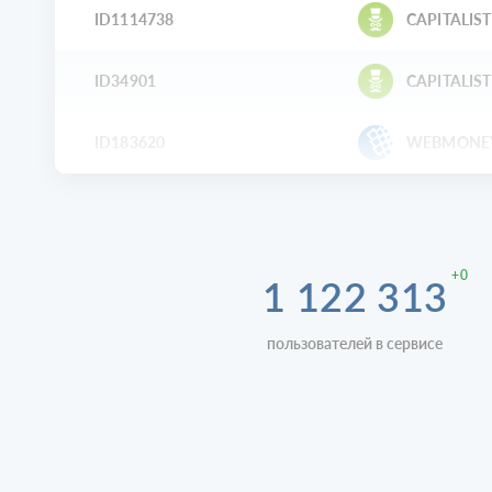
ID1114738
CAPITALIST
ID34901
CAPITALIST
ID183620
WEBMONE
+0
1 122 313
пользователей в сервисе