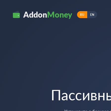
Addon
Money
RU
EN
Пассивн