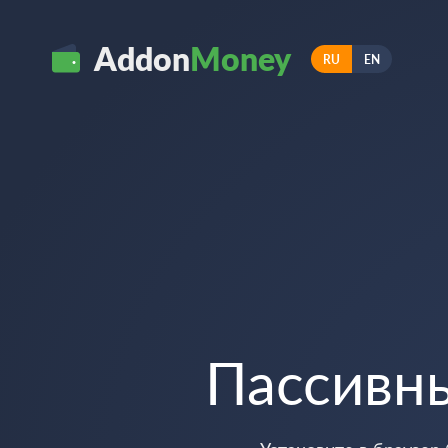
Addon
Money
RU
EN
Пассивн