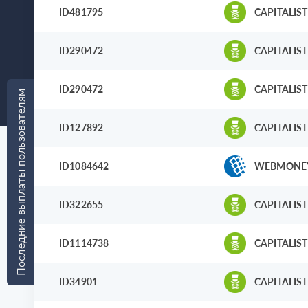
ID481795
CAPITALIST
ID290472
CAPITALIST
ID290472
CAPITALIST
Последние выплаты пользователям
ID127892
CAPITALIST
ID1084642
WEBMONE
ID322655
CAPITALIST
ID1114738
CAPITALIST
ID34901
CAPITALIST