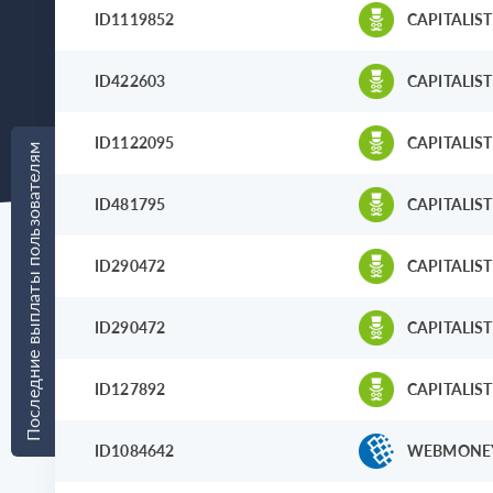
ID1119852
CAPITALIST
ID422603
CAPITALIST
ID1122095
CAPITALIST
Последние выплаты пользователям
ID481795
CAPITALIST
ID290472
CAPITALIST
ID290472
CAPITALIST
ID127892
CAPITALIST
ID1084642
WEBMONE