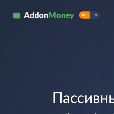
Addon
Money
RU
EN
Пассивн