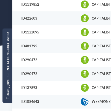
ID1119852
CAPITALIST
ID422603
CAPITALIST
ID1122095
CAPITALIST
Последние выплаты пользователям
ID481795
CAPITALIST
ID290472
CAPITALIST
ID290472
CAPITALIST
ID127892
CAPITALIST
ID1084642
WEBMONE