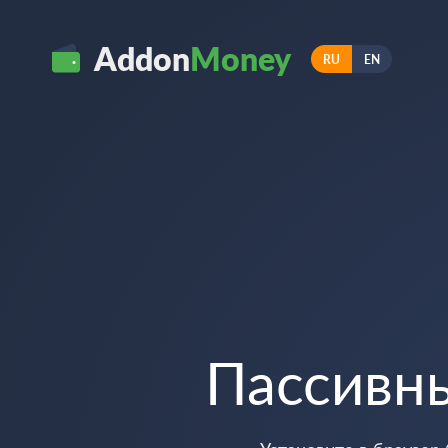
Addon
Money
RU
EN
Пассивн