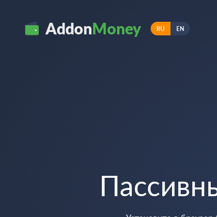
Addon
Money
RU
EN
Пассивн