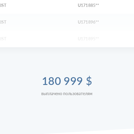
IST
U171885**
IST
U171896**
IST
U171895**
180 999
$
выплачено пользователям