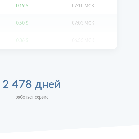
0,19
$
07:10 МСК
0,50
$
07:03 МСК
0,36
$
06:55 МСК
2 478 дней
работает сервис