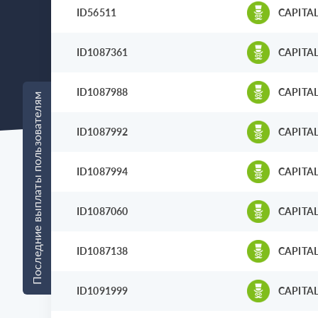
ID56511
CAPITAL
ID1087361
CAPITAL
ID1087988
CAPITAL
Последние выплаты пользователям
ID1087992
CAPITAL
ID1087994
CAPITAL
ID1087060
CAPITAL
ID1087138
CAPITAL
ID1091999
CAPITAL