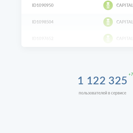
ID1090950
CAPITAL
ID1098504
CAPITAL
ID1097652
CAPITAL
+7
1 122 325
пользователей в сервисе