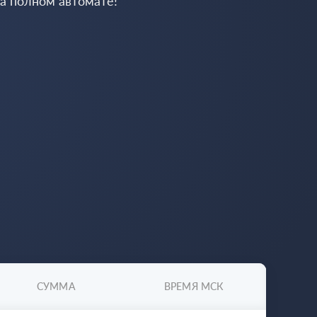
на полном автомате!
СУММА
ВРЕМЯ МСК