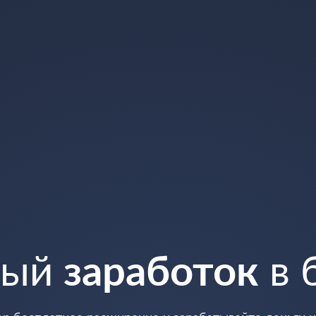
ный
заработок
в 