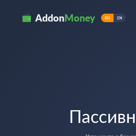
Addon
Money
RU
EN
Пассив