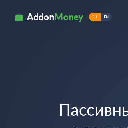
Addon
Money
RU
EN
Пассивн