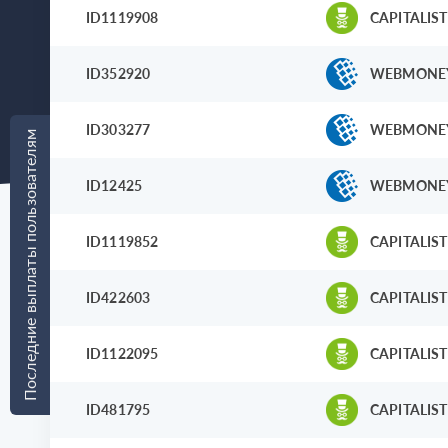
ID1119908
CAPITALIST
ID352920
WEBMONE
ID303277
WEBMONE
Последние выплаты пользователям
ID12425
WEBMONE
ID1119852
CAPITALIST
ID422603
CAPITALIST
ID1122095
CAPITALIST
ID481795
CAPITALIST