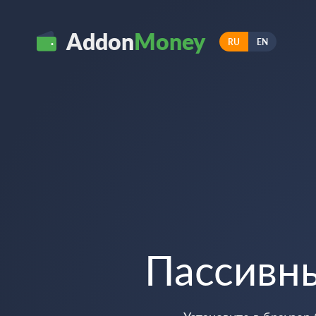
Addon
Money
RU
EN
Пассивн