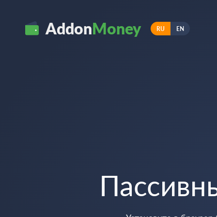
Addon
Money
RU
EN
Пассивн