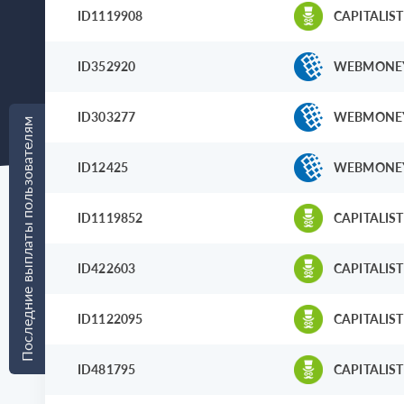
ID1119908
CAPITALIST
ID352920
WEBMONE
ID303277
WEBMONE
Последние выплаты пользователям
ID12425
WEBMONE
ID1119852
CAPITALIST
ID422603
CAPITALIST
ID1122095
CAPITALIST
ID481795
CAPITALIST