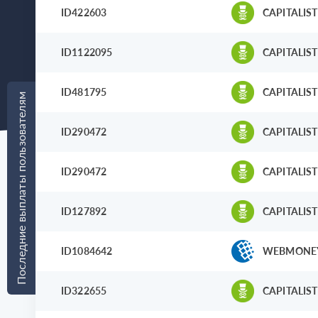
ID422603
CAPITALIST
ID1122095
CAPITALIST
ID481795
CAPITALIST
Последние выплаты пользователям
ID290472
CAPITALIST
ID290472
CAPITALIST
ID127892
CAPITALIST
ID1084642
WEBMONE
ID322655
CAPITALIST