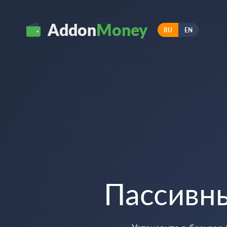
Addon
Money
RU
EN
Пассивн