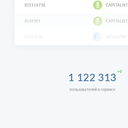
ID1114738
CAPITALIST
ID34901
CAPITALIST
ID183620
WEBMONE
+0
1 122 313
пользователей в сервисе