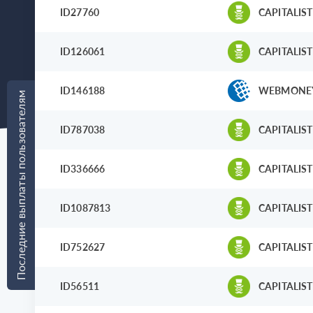
ID27760
CAPITALIST
ID126061
CAPITALIST
ID146188
WEBMONE
Последние выплаты пользователям
ID787038
CAPITALIST
ID336666
CAPITALIST
ID1087813
CAPITALIST
ID752627
CAPITALIST
ID56511
CAPITALIST