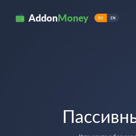
Addon
Money
RU
EN
Пассивн