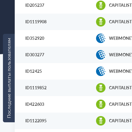
ID205237
CAPITALIST
ID1119908
CAPITALIST
ID352920
WEBMONE
Последние выплаты пользователям
ID303277
WEBMONE
ID12425
WEBMONE
ID1119852
CAPITALIST
ID422603
CAPITALIST
ID1122095
CAPITALIST