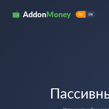
Addon
Money
RU
EN
Пассивн