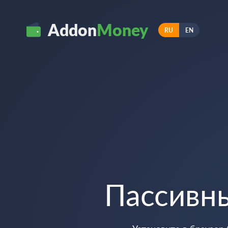
Addon
Money
RU
EN
Пассивн