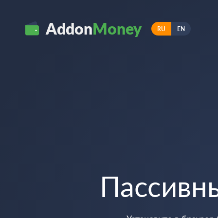
Addon
Money
RU
EN
Пассивн