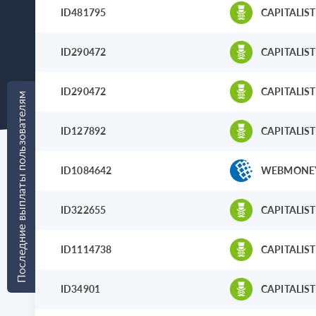
ID481795
CAPITALIST
ID290472
CAPITALIST
ID290472
CAPITALIST
Последние выплаты пользователям
ID127892
CAPITALIST
ID1084642
WEBMONE
ID322655
CAPITALIST
ID1114738
CAPITALIST
ID34901
CAPITALIST