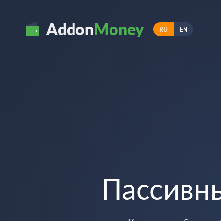
Addon
Money
RU
EN
Пассивн