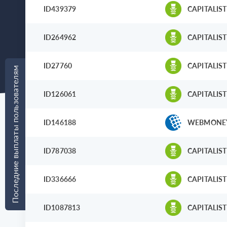
ID439379
CAPITALIST
ID264962
CAPITALIST
ID27760
CAPITALIST
Последние выплаты пользователям
ID126061
CAPITALIST
ID146188
WEBMONE
ID787038
CAPITALIST
ID336666
CAPITALIST
ID1087813
CAPITALIST