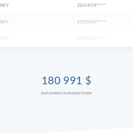
NEY
Z2554554*****
NEY
Z1925950*****
NEY
Z1925950*****
180 991
$
выплачено пользователям