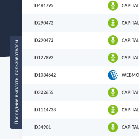
ID481795
CAPITAL
ID290472
CAPITAL
ID290472
CAPITAL
Последние выплаты пользователям
ID127892
CAPITAL
ID1084642
WEBMO
ID322655
CAPITAL
ID1114738
CAPITAL
ID34901
CAPITAL