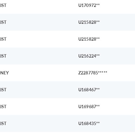
IST
U170972**
IST
U215828**
IST
U215828**
IST
U216224**
NEY
Z2287785*****
IST
U168467**
IST
U169687**
IST
U168435**