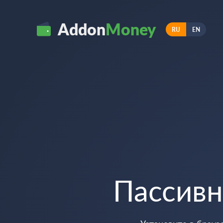
Addon
Money
RU
EN
Пассив