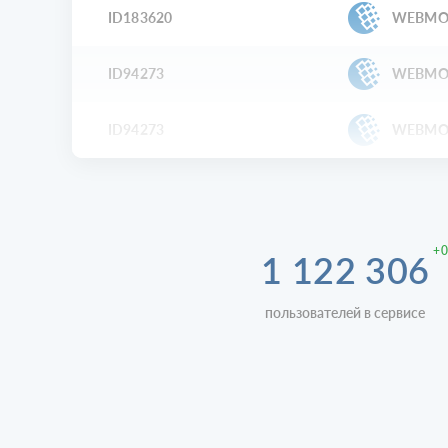
ID183620
WEBMO
ID94273
WEBMO
ID94273
WEBMO
+0
1 122 306
пользователей в сервисе