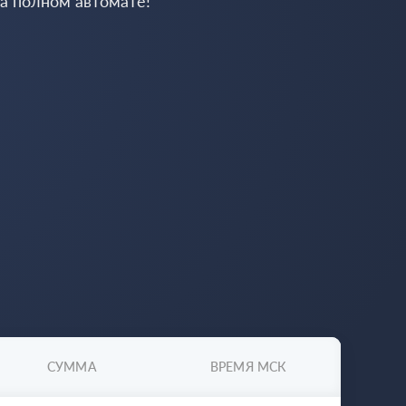
на полном автомате!
СУММА
ВРЕМЯ МСК