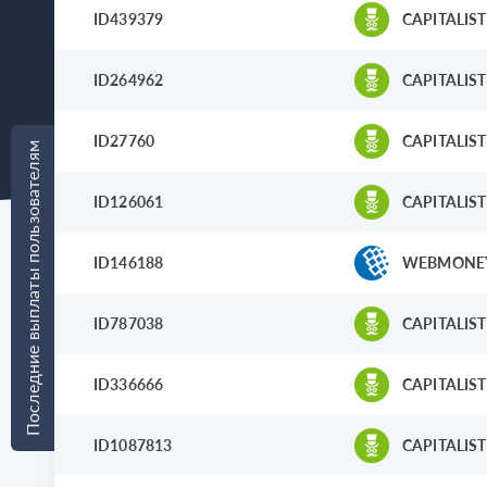
ID439379
CAPITALIST
ID264962
CAPITALIST
ID27760
CAPITALIST
Последние выплаты пользователям
ID126061
CAPITALIST
ID146188
WEBMONE
ID787038
CAPITALIST
ID336666
CAPITALIST
ID1087813
CAPITALIST