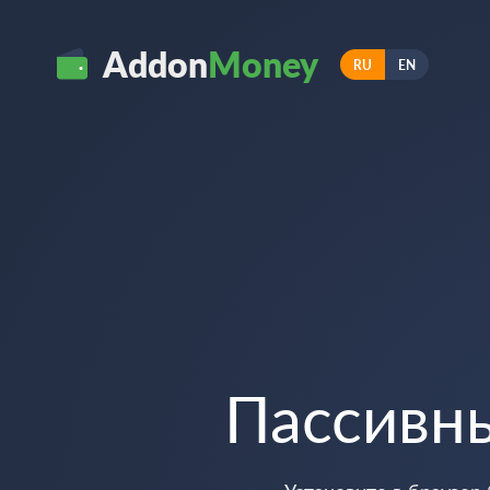
Addon
Money
RU
EN
Пассивн