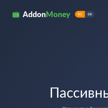
Addon
Money
RU
EN
Пассивн